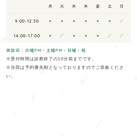
月
火
水
木
金
土
日
9:00-12:30
●
●
●
●
●
●
／
14:00-17:00
●
／
●
●
●
／
／
休診日：火曜PM・土曜PM・日曜・祝
※受付時間は診察終了の10分前までです。
※当院は予約優先制となっておりますのでご容赦くださ
い。