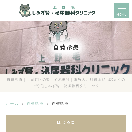
MENU
自費診療
自費診療｜世田谷区の腎・泌尿器科｜東急大井町線上野毛駅近くの
上野毛しみず腎・泌尿器科クリニック
ホーム
自費診療
自費診療
はじめに