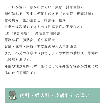
トイレが近い、尿が出にくい（頻尿・排尿困難）
尿が漏れる、夜中に何度も起きる（尿失禁・夜間頻尿）
尿の痛み、血が混じる（排尿痛・血尿）
性器の違和感やできもの（性感染症の不安など）
ED（勃起障害）、男性更年期障害
尿路結石、膀胱炎、前立腺肥大
腎臓・尿管・膀胱・前立腺のがんの早期発見
また、小児の夜尿症（おねしょ）や女性の膀胱炎・尿漏れ
も診察対象です。
年齢や性別を問わず、誰にとっても身近な悩みが対象にな
るのが泌尿器科です。
内科・婦人科・皮膚科との違い