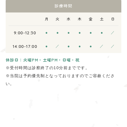
診療時間
月
火
水
木
金
土
日
9:00-12:30
●
●
●
●
●
●
／
14:00-17:00
●
／
●
●
●
／
／
休診日：火曜PM・土曜PM・日曜・祝
※受付時間は診察終了の10分前までです。
※当院は予約優先制となっておりますのでご容赦くださ
い。